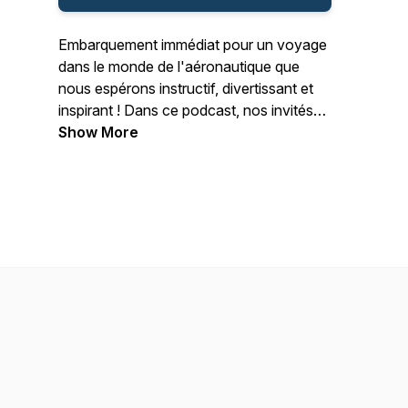
Embarquement immédiat pour un voyage
dans le monde de l'aéronautique que
nous espérons instructif, divertissant et
inspirant ! Dans ce podcast, nos invités
partagent leur parcours et leurs
Show More
anecdotes à l'occasion d'une discussion
technique et humaine entre
passionnés.Tu retrouveras également des
épisodes hors-série dans lesquels nous
explorons d'autres formats, toujours
autour du partage d'expérience.