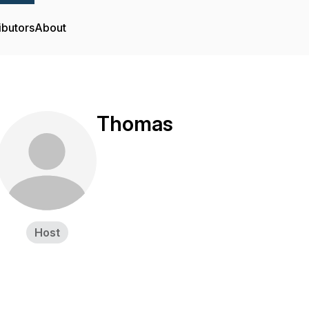
ibutors
About
Thomas
Host